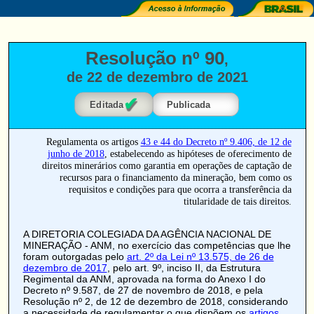
Resolução nº 90
,
de 22 de dezembro de 2021
✔
Editada
Publicada
Regulamenta os artigos
43 e 44 do Decreto nº 9.406, de 12 de
junho de 2018
, estabelecendo as hipóteses de oferecimento de
direitos minerários como garantia em operações de captação de
recursos para o financiamento da mineração, bem como os
requisitos e condições para que ocorra a transferência da
titularidade de tais direitos.
A DIRETORIA COLEGIADA DA AGÊNCIA NACIONAL DE
MINERAÇÃO - ANM, no exercício das competências que lhe
foram outorgadas pelo
art. 2º da Lei nº 13.575, de 26 de
dezembro de 2017
, pelo art. 9º, inciso II, da Estrutura
Regimental da ANM, aprovada na forma do Anexo I do
Decreto nº 9.587, de 27 de novembro de 2018, e pela
Resolução nº 2, de 12 de dezembro de 2018, considerando
a necessidade de regulamentar o que dispõem os
artigos