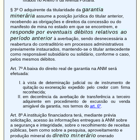
fixados no
Anexo II
da referida Portaria.
garantia
§ 3º O adquirente da titularidade da
minerária
assume a posição jurídica do titular anterior,
recebendo as obrigações e direitos da concessão ou do
manifesto de mina
no estado em que se encontrem, e
responde por eventuais débitos relativos ao
período anterior
à
averbação
, sendo desnecessária a
reabertura do contraditório em processos administrativos
previamente instaurados, mantendo-se o titular antecedente
como responsável subsidiário ou solidário, conforme o caso,
pelos mesmos débitos.
Art. 7º
A baixa do direito real de garantia na ANM será
efetuada:
à vista de determinação judicial ou de instrumento de
quitação ou exoneração
expedido pelo credor com firma
reconhecida;
em decorrência da averbação de transferência a terceiro
adquirente em procedimento de
excussão
ou venda
amigável da garantia, nos termos do
art. 6º
.
Art. 8º
A instituição financiadora terá, mediante prévia
solicitação, acesso às informações entregues à ANM sobre
a segurança e integridade, sobre o recolhimento de receitas
públicas, bem como sobre a pesquisa, aproveitamento e
direito minerário
produção mineral do
onerado