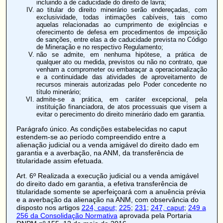
incluindo a de caducidade do direito de lavra;
ao titular do direito minerário serão endereçadas, com
exclusividade, todas intimações cabíveis, tais como
aquelas relacionadas ao cumprimento de exigências e
oferecimento de defesa em procedimentos de imposição
de sanções, entre elas a de caducidade prevista no Código
de Mineração e no respectivo Regulamento;
não se admite, em nenhuma hipótese, a prática de
qualquer ato ou medida, previstos ou não no contrato, que
venham a comprometer ou embaraçar a operacionalização
e a continuidade das atividades de aproveitamento de
recursos minerais autorizadas pelo Poder concedente no
título minerário;
admite-se a prática, em caráter excepcional, pela
instituição financiadora, de atos processuais que visem a
evitar o perecimento do direito minerário dado em garantia.
Parágrafo único. As condições estabelecidas no caput
estendem-se ao período compreendido entre a
alienação judicial
ou a venda amigável do direito dado em
garantia e a averbação, na ANM, da transferência de
titularidade assim efetuada.
Art. 6º
Realizada a execução judicial ou a venda amigável
do direito dado em garantia, a efetiva transferência de
titularidade somente se aperfeiçoará com a anuência prévia
e a averbação da alienação na ANM, com observância do
disposto nos artigos
224, caput;
225
;
231
;
247, caput
;
249 a
256 da Consolidação Normativa
aprovada pela Portaria