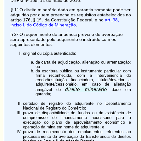
DNPM nº 155, 12 de maio de 2016.
§ 1º O direito minerário dado em garantia somente pode ser
adquirido por quem preencha os requisitos estabelecidos no
artigo 176, § 1º
, da Constituição Federal, e no
art. 38,
inciso I, do Código de Mineração
.
§ 2º O requerimento de anuência prévia e de
averbação
será apresentado pelo adquirente e instruído com os
seguintes elementos:
original ou cópia autenticada:
da carta de adjudicação, alienação ou arrematação;
ou
da escritura pública ou instrumento particular com
firma reconhecida, com a interveniência do
credor/instituição financiadora, titular/devedor e
adquirente/cessionário, em caso de alienação
direito minerário
amigável do
dado em
garantia;
certidão de registro do adquirente no Departamento
Nacional de Registro do Comércio;
prova de disponibilidade de fundos ou da existência de
compromisso de financiamento necessário para a
execução do plano de aproveitamento econômico e
operação da mina em nome do adquirente; e
prova de recolhimento dos emolumentos referentes ao
processamento da averbação da transferência de direitos