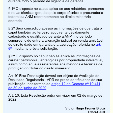
durante todo o período de vigência da garantia.
§ 1º O disposto no caput aplica-se aos relatórios, pareceres
e notas técnicas geradas pelo corpo técnico e procuradoria
federal da ANM referentemente ao direito minerário
onerado.
§ 2º Será concedido acesso às informações de que trata o
caput também ao terceiro adquirente devidamente
cadastrado e qualificado perante a ANM, no período
compreendido entre a
alienação judicial
ou venda amigável
do direito dado em garantia e a
averbação
referida no
art.
6º
, mediante prévia solicitação.
§ 3º O disposto no caput não se aplica às informações de
caráter patrimonial, abrangidas por propriedade intelectual,
assim como àquelas referentes aos métodos e técnicas de
produção do titular do direito minerário.
Art. 9º
Esta Resolução deverá ser objeto de Avaliação de
Resultado Regulatório - ARR no prazo de três anos de sua
publicação, nos termos do
artigo 12 do Decreto nº 10.411,
de 30 de junho de 2020
.
Art. 10.
Esta Resolução entra em vigor em 02 de março de
2022.
Victor Hugo Froner Bicca
Diretor-Geral