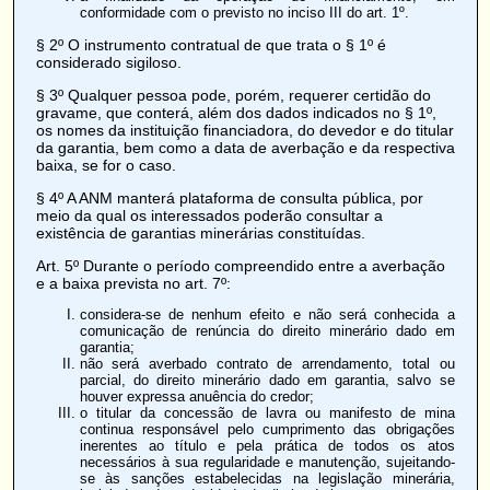
conformidade com o previsto no inciso III do art. 1º.
§ 2º O instrumento contratual de que trata o § 1º é
considerado sigiloso.
§ 3º Qualquer pessoa pode, porém, requerer certidão do
gravame, que conterá, além dos dados indicados no § 1º,
os nomes da instituição financiadora, do devedor e do titular
da garantia, bem como a data de
averbação
e da respectiva
baixa, se for o caso.
§ 4º A ANM manterá plataforma de consulta pública, por
meio da qual os interessados poderão consultar a
existência de garantias minerárias constituídas.
Art. 5º
Durante o período compreendido entre a averbação
e a baixa prevista no
art. 7º
:
considera-se de nenhum efeito e não será conhecida a
comunicação de renúncia do direito minerário dado em
garantia;
não será averbado contrato de
arrendamento
, total ou
parcial, do direito minerário dado em garantia, salvo se
houver expressa anuência do credor;
o titular da concessão de lavra ou manifesto de mina
continua responsável pelo cumprimento das obrigações
inerentes ao título e pela prática de todos os atos
necessários à sua regularidade e manutenção, sujeitando-
se às sanções estabelecidas na legislação minerária,