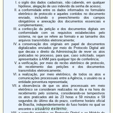
o sigilo dos dados cadastrais, não cabendo, em qualquer
hipótese, alegação de uso indevido da senha de acesso;
a conformidade entre os dados informados no formulário
eletrônico de protocolo e aqueles contidos no documento
enviado, incluindo o preenchimento dos campos
obrigatórios e anexação dos documentos essenciais e
complementares;
a confecção da petição e dos documentos digitais em
conformidade com os requisitos estabelecidos pelo
sistema, no que se refere ao formato e ao tamanho dos
arquivos transmitidos eletronicamente;
a conservação dos originais em papel de documentos
digitalizados enviados por meio do Protocolo Digital até
que decaia o direito da Administração de rever os atos
praticados no processo, para que, caso solicitado, sejam
apresentados à ANM para qualquer tipo de conferência;
a verificação, por meio do recibo eletrônico de protocolo,
do recebimento das petições e dos documentos
transmitidos eletronicamente;
a realização, por meio eletrônico, de todos os atos e
comunicações processuais entre a Agência, o usuário ou a
entidade porventura representada;
a observância de que os atos processuais em meio
eletrônico se consideram realizados no dia e na hora do
recebimento pelo sistema, considerando-se tempestivos
os atos praticados até às 23 horas e 59 minutos e 59
segundos do último dia do prazo, conforme horário oficial
de Brasília, independentemente do fuso horário no qual se
usuário externo
encontre o
;
a consulta periódica ao Protocolo Digital e ao Módulo de