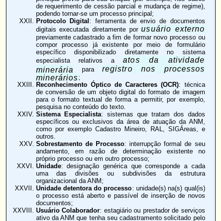
de requerimento de cessão parcial e mudança de regime),
podendo tornar-se um processo principal;
Protocolo Digital
: ferramenta de envio de documentos
usuário externo
digitais executada diretamente por
previamente cadastrado a fim de formar novo processo ou
compor processo já existente por meio de formulário
específico disponibilizado diretamente no sistema
atos da atividade
especialista relativos a
registro nos processos
minerária
para
minerários
;
Reconhecimento Óptico de Caracteres (OCR)
: técnica
de conversão de um objeto digital do formato de imagem
para o formato textual de forma a permitir, por exemplo,
pesquisa no conteúdo do texto.
Sistema Especialista
: sistemas que tratam dos dados
específicos ou exclusivos da área de atuação da ANM,
como por exemplo Cadastro Mineiro, RAL, SIGÁreas, e
outros.
Sobrestamento de Processo
: interrupção formal de seu
andamento, em razão de determinação existente no
próprio processo ou em outro processo;
Unidade
: designação genérica que corresponde a cada
uma das divisões ou subdivisões da estrutura
organizacional da ANM;
Unidade detentora do processo
: unidade(s) na(s) qual(is)
o processo está aberto e passível de inserção de novos
documentos;
Usuário Colaborador
: estagiário ou prestador de serviços
ativo da ANM que tenha seu cadastramento solicitado pelo