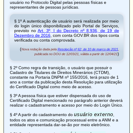
usuário no Protocolo Digital pelas pessoas físicas e
representantes de pessoas jurídicas.
§ 1º A autenticação de usuário será realizada por meio
do login único disponibilizado pelo Portal de Serviços,
previsto no
Art. 3º, I do Decreto nº 8.936, de 19 de
Dezembro de 2016
, com conta GOV.BR dos tipos conta
verificada ou conta comprovada.
(
Nova redação dada pela
Resolução nº 62, de 10 de março de 2021
,
)
publicada no DOU de 12/03/21, válida a partir de 12/04/21
§ 2º Como regra de transição, o usuário que possuir o
Cadastro de Titulares de Direitos Minerários (
CTDM
),
constante na Portaria DNPM nº 155/2016, terá prazo de 1
ano a contar da publicação desta Resolução para utilização
do Certificado Digital como meio de acesso.
§ 3º A pessoa física que estiver dispensada do uso de
Certificado Digital mencionado no parágrafo anterior deverá
realizar o cadastramento e acesso por meio do Login Único.
usuário externo
§ 4º A partir do cadastramento do
,
todos os atos e comunicação processual entre a ANM e a
entidade representada dar-se-ão por meio eletrônico.