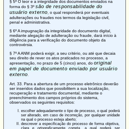
§ 5º O teor e a integridade dos documentos enviados na
são de responsabilidade do
forma do § 3º
usuário externo
, o qual responderá por eventuais
adulterações ou fraudes nos termos da legislação civil,
penal e administrativa.
§ 6º A impugnação da integridade do documento digital,
mediante alegação de adulteração ou fraude, dará início à
diligência para a verificação do documento objeto da
controvérsia.
§ 7º A ANM poderá exigir, a seu critério, ou até que decaia
seu direito de rever os atos praticados no processo, a
original
apresentação, no prazo de 5 (cinco) anos, do
em papel de documento enviado por usuário
externo
.
Art. 33
. Para a abertura de um processo eletrônico deverão
ser inseridos dados que possibilitem a sua localização,
recuperação e tratamento documental, mediante o
preenchimento dos campos próprios do sistema,
observados os seguintes requisitos:
escolher adequadamente o tipo de processo, o qual poderá
ser alterado, em caso de incorreção, por qualquer unidade
na qual o processo esteja aberto;
descrever a especificação do processo de forma objetiva,
clara e ortograficamente correta, a qual poderá ser