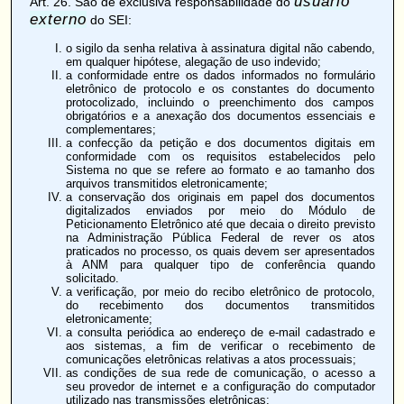
usuário
Art. 26
. São de exclusiva responsabilidade do
externo
do SEI:
o sigilo da senha relativa à assinatura digital não cabendo,
em qualquer hipótese, alegação de uso indevido;
a conformidade entre os dados informados no formulário
eletrônico de protocolo e os constantes do documento
protocolizado, incluindo o preenchimento dos campos
obrigatórios e a anexação dos documentos essenciais e
complementares;
a confecção da petição e dos documentos digitais em
conformidade com os requisitos estabelecidos pelo
Sistema no que se refere ao formato e ao tamanho dos
arquivos transmitidos eletronicamente;
a conservação dos originais em papel dos documentos
digitalizados enviados por meio do Módulo de
Peticionamento Eletrônico até que decaia o direito previsto
na Administração Pública Federal de rever os atos
praticados no processo, os quais devem ser apresentados
à ANM para qualquer tipo de conferência quando
solicitado.
a verificação, por meio do recibo eletrônico de protocolo,
do recebimento dos documentos transmitidos
eletronicamente;
a consulta periódica ao endereço de e-mail cadastrado e
aos sistemas, a fim de verificar o recebimento de
comunicações eletrônicas relativas a atos processuais;
as condições de sua rede de comunicação, o acesso a
seu provedor de internet e a configuração do computador
utilizado nas transmissões eletrônicas;