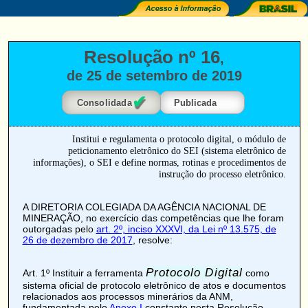
Resolução nº 16
,
de 25 de setembro de 2019
✔
Consolidada
Publicada
Institui e regulamenta o protocolo digital, o módulo de
peticionamento eletrônico do SEI (sistema eletrônico de
informações), o SEI e define normas, rotinas e procedimentos de
instrução do processo eletrônico.
A DIRETORIA COLEGIADA DA AGÊNCIA NACIONAL DE
MINERAÇÃO, no exercício das competências que lhe foram
outorgadas pelo
art. 2º, inciso XXXVI, da Lei nº 13.575, de
26 de dezembro de 2017
, resolve:
Protocolo Digital
Art. 1º
Instituir a ferramenta
como
sistema oficial de protocolo eletrônico de atos e documentos
relacionados aos processos minerários da ANM,
fundamentada pelo
Anexo I
constante nesta Resolução.