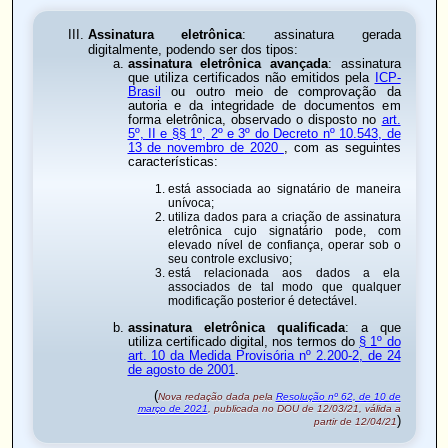
Assinatura eletrônica
: assinatura gerada
digitalmente, podendo ser dos tipos:
assinatura eletrônica avançada
: assinatura
que utiliza certificados não emitidos pela
ICP-
Brasil
ou outro meio de comprovação da
autoria e da integridade de documentos em
forma eletrônica, observado o disposto no
art.
5º, II e §§ 1º, 2º e 3º do Decreto nº 10.543, de
13 de novembro de 2020
, com as seguintes
características:
está associada ao signatário de maneira
unívoca;
utiliza dados para a criação de assinatura
eletrônica cujo signatário pode, com
elevado nível de confiança, operar sob o
seu controle exclusivo;
está relacionada aos dados a ela
associados de tal modo que qualquer
modificação posterior é detectável.
assinatura eletrônica qualificada
: a que
utiliza certificado digital, nos termos do
§ 1º do
art. 10 da Medida Provisória nº 2.200-2, de 24
de agosto de 2001
.
(
Nova redação dada pela
Resolução nº 62, de 10 de
março de 2021
, publicada no DOU de 12/03/21, válida a
)
partir de 12/04/21