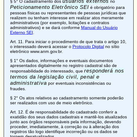
usuários externos
§ 5° O cadastramento dos
no
Peticionamento Eletrônico SEI
é obrigatório para
pessoas físicas ou representantes de pessoas jurídicas que
realizem ou tenham interesse em realizar atos meramente
administrativos (por exemplo, licitações e contratos
administrativos) e se dará conforme
Manual do Usuário
Externo SEI
.
Art. 11
. Para iniciar o procedimento de que trata o artigo 10,
o interessado deverá acessar o
Protocolo Digital
no sítio
eletrônico www.anm.gov.br.
§ 1° Os dados, informações e eventuais documentos
apresentados digitalmente no registro cadastral são de
responderá nos
responsabilidade do interessado, que
termos da legislação civil, penal e
administrativa
por eventuais inconsistências ou
fraudes.
§ 2° Os atos relativos ao cadastramento somente poderão
ser realizados com uso de meio eletrônico.
Art. 12
. É de responsabilidade do cadastrado conferir a
exatidão dos seus dados cadastrais e mantê-los atualizados
junto aos órgãos responsáveis pela informação, devendo
proceder, imediatamente, à correção ou à alteração dos
registros tão logo identifique incorreção ou os dados se
tornem desatualizados.