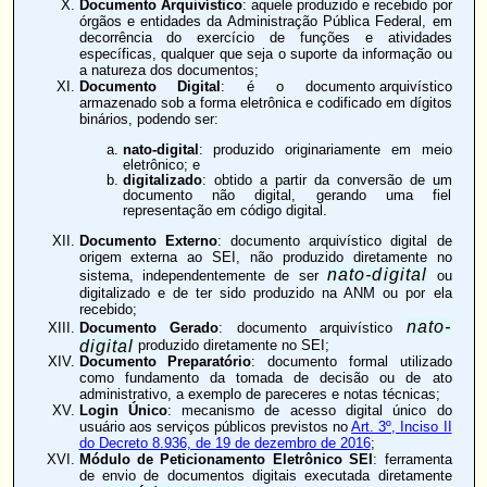
Documento Arquivístico
: aquele produzido e recebido por
órgãos e entidades da Administração Pública Federal, em
decorrência do exercício de funções e atividades
específicas, qualquer que seja o suporte da informação ou
a natureza dos documentos;
Documento Digital
: é o
documento arquivístico
armazenado sob a forma eletrônica e codificado em dígitos
binários, podendo ser:
nato-digital
: produzido originariamente em meio
eletrônico; e
digitalizado
: obtido a partir da conversão de um
documento não digital, gerando uma fiel
representação em código digital.
Documento Externo
: documento arquivístico digital de
origem externa ao SEI, não produzido diretamente no
nato-digital
sistema, independentemente de ser
ou
digitalizado e de ter sido produzido na ANM ou por ela
recebido;
nato-
Documento Gerado
: documento arquivístico
digital
produzido diretamente no SEI;
Documento Preparatório
: documento formal utilizado
como fundamento da tomada de decisão ou de ato
administrativo, a exemplo de pareceres e notas técnicas;
Login Único
: mecanismo de acesso digital único do
usuário aos serviços públicos previstos no
Art. 3º, Inciso II
do Decreto 8.936, de 19 de dezembro de 2016
;
Módulo de Peticionamento Eletrônico SEI
: ferramenta
de envio de documentos digitais executada diretamente