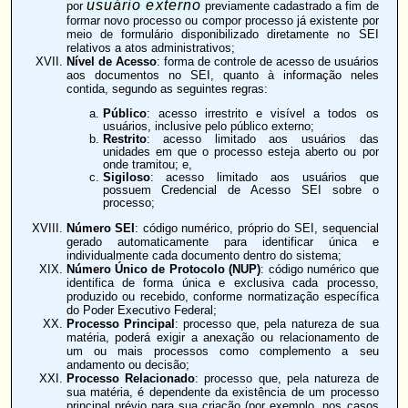
usuário externo
por
previamente cadastrado a fim de
formar novo processo ou compor processo já existente por
meio de formulário disponibilizado diretamente no SEI
relativos a atos administrativos;
Nível de Acesso
: forma de controle de acesso de usuários
aos documentos no SEI, quanto à informação neles
contida, segundo as seguintes regras:
Público
: acesso irrestrito e visível a todos os
usuários, inclusive pelo público externo;
Restrito
: acesso limitado aos usuários das
unidades em que o processo esteja aberto ou por
onde tramitou; e,
Sigiloso
: acesso limitado aos usuários que
possuem Credencial de Acesso SEI sobre o
processo;
Número SEI
: código numérico, próprio do SEI, sequencial
gerado automaticamente para identificar única e
individualmente cada documento dentro do sistema;
Número Único de Protocolo (NUP)
: código numérico que
identifica de forma única e exclusiva cada processo,
produzido ou recebido, conforme normatização específica
do Poder Executivo Federal;
Processo Principal
: processo que, pela natureza de sua
matéria, poderá exigir a anexação ou relacionamento de
um ou mais processos como complemento a seu
andamento ou decisão;
Processo Relacionado
: processo que, pela natureza de
sua matéria, é dependente da existência de um processo
principal prévio para sua criação (por exemplo, nos casos