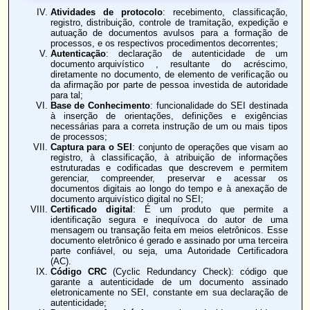
Atividades de protocolo
: recebimento, classificação,
registro, distribuição, controle de tramitação, expedição e
autuação de documentos avulsos para a formação de
processos, e os respectivos procedimentos decorrentes;
Autenticação
: declaração de autenticidade de um
documento arquivístico
, resultante do acréscimo,
diretamente no documento, de elemento de verificação ou
da afirmação por parte de pessoa investida de autoridade
para tal;
Base de Conhecimento
: funcionalidade do SEI destinada
à inserção de orientações, definições e exigências
necessárias para a correta instrução de um ou mais tipos
de processos;
Captura para o SEI
: conjunto de operações que visam ao
registro, à classificação, à atribuição de informações
estruturadas e codificadas que descrevem e permitem
gerenciar, compreender, preservar e acessar os
documentos digitais ao longo do tempo e à anexação de
documento arquivístico digital no SEI;
Certificado digital
: É um produto que permite a
identificação segura e inequívoca do autor de uma
mensagem ou transação feita em meios eletrônicos. Esse
documento eletrônico é gerado e assinado por uma terceira
parte confiável, ou seja, uma Autoridade Certificadora
(AC).
Código CRC
(Cyclic Redundancy Check): código que
garante a autenticidade de um documento assinado
eletronicamente no SEI, constante em sua declaração de
autenticidade;