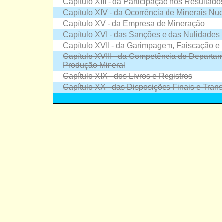
Capítulo XIII - da Participação nos Resultado
Capítulo XIV - da Ocorrência de Minerais Nu
Capítulo XV - da Empresa de Mineração
Capítulo XVI - das Sanções e das Nulidades
Capítulo XVII - da Garimpagem, Faiscação e
Capítulo XVIII - da Competência do Departa
Produção Mineral
Capítulo XIX - dos Livros e Registros
Capítulo XX - das Disposições Finais e Trans