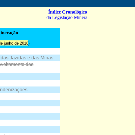
Índice Cronológico
da Legislação Mineral
ineração
de junho de 2018
)
o das Jazidas e das Minas
roveitamento das
indenizações