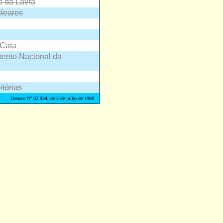
s da Lavra
cleares
 Cata
mento Nacional da
itórias
Decreto Nº 62.934, de 2 de julho de 1968