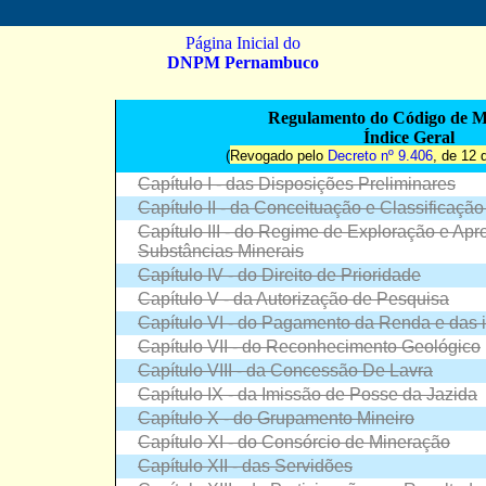
Página Inicial do
DNPM Pernambuco
Regulamento do Código de M
Índice Geral
(
Revogado pelo
Decreto nº 9.406
, de 12 
Capítulo I - das Disposições Preliminares
Capítulo II - da Conceituação e Classificaçã
Capítulo III - do Regime de Exploração e Ap
Substâncias Minerais
Capítulo IV - do Direito de Prioridade
Capítulo V - da Autorização de Pesquisa
Capítulo VI - do Pagamento da Renda e das 
Capítulo VII - do Reconhecimento Geológico
Capítulo VIII - da Concessão De Lavra
Capítulo IX - da Imissão de Posse da Jazida
Capítulo X - do Grupamento Mineiro
Capítulo XI - do Consórcio de Mineração
Capítulo XII - das Servidões