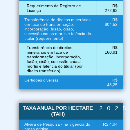
Requerimento de Registro de
R$
Licença
272,63
Transferência de direitos minerários
R$
em face de transformação,
804,52
incorporação, fusão, cisão,
sucessão causa mortis e falência do
titular (requerimento)
Transferência de direitos
R$
minerários em face de
160,91
transformação, incorporação,
fusão, cisão, sucessão causa
mortis e falência do titular (por
direito transferido)
Certidões diversas
R$
48,25
TAXA ANUAL POR HECTARE
202
(TAH)
Alvará de Pesquisa - na vigência do
R$ 4,94
prazo original