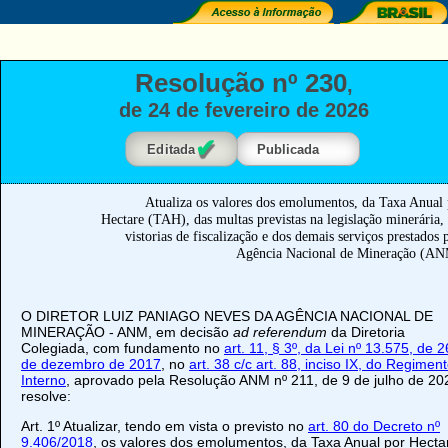
Resolução nº 230
,
de 24 de fevereiro de 2026
✔
Editada
Publicada
Atualiza os valores dos emolumentos, da Taxa Anual
Hectare (TAH), das multas previstas na legislação minerária,
vistorias de fiscalização e dos demais serviços prestados 
Agência Nacional de Mineração (AN
O DIRETOR LUIZ PANIAGO NEVES DA AGÊNCIA NACIONAL DE
MINERAÇÃO - ANM, em decisão
ad referendum
da Diretoria
Colegiada, com fundamento no
art. 11, § 3º, da Lei nº 13.575, de 2
de dezembro de 2017
, no
art. 38 c/c art. 88, inciso IX, do Regimen
Interno
, aprovado pela Resolução ANM nº 211, de 9 de julho de 20
resolve:
Art. 1º Atualizar, tendo em vista o previsto no
art. 80 do Decreto nº
9.406/2018
, os valores dos emolumentos, da Taxa Anual por Hecta