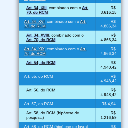
Art. 34, XIII
, combinado com o
Art.
R$
70, do RCM
3.616,15
Art. 34, XVI
, combinado com o
Art.
R$
70, do RCM
4.866,34
Art. 34, XVIII
, combinado com o
R$
Art. 70, do RCM
4.866,34
Art. 34, XIX
, combinado com o
Art.
R$
70, do RCM
4.866,34
Art. 54, do RCM
R$
4.948,42
Art. 55, do RCM
R$
4.948,42
Art. 56, do RCM
R$
4.948,42
Art. 57, do RCM
R$ 4,94
Art. 58, do RCM (hipótese de
R$
pesquisa)
1.216,59
Art. 58, do RCM (hipótese de lavra)
R$