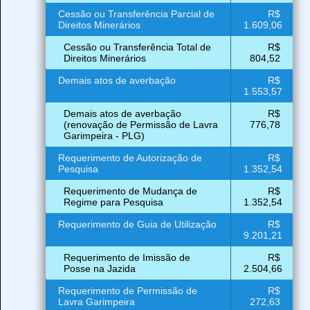
Cessão ou Transferência Parcial de
R$
Direitos Minerários
1.609,06
Cessão ou Transferência Total de
R$
Direitos Minerários
804,52
Demais atos de averbação
R$
1.553,57
Demais atos de averbação
R$
(renovação de Permissão de Lavra
776,78
Garimpeira - PLG)
Requerimento de Autorização de
R$
Pesquisa
1.352,54
Requerimento de Mudança de
R$
Regime para Pesquisa
1.352,54
Requerimento de Guia de Utilização
R$
9.201,21
Requerimento de Imissão de
R$
Posse na Jazida
2.504,66
Requerimento de Permissão de
R$
Lavra Garimpeira
272,63