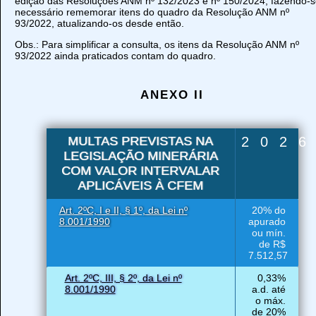
edição das Resoluções ANM nº 132/2023 e nº 150/2024, fazendo-
necessário rememorar itens do quadro da Resolução ANM nº
93/2022, atualizando-os desde então.
Obs.: Para simplificar a consulta, os itens da Resolução ANM nº
93/2022 ainda praticados contam do quadro.
ANEXO II
MULTAS PREVISTAS NA
202
LEGISLAÇÃO MINERÁRIA
COM VALOR INTERVALAR
APLICÁVEIS À CFEM
Art. 2ºC, I e II, § 1º, da Lei nº
20% do
8.001/1990
apurado
ou mín.
de R$
7.512,57
Art. 2ºC, III, § 2º, da Lei nº
0,33%
8.001/1990
a.d. até
o máx.
de 20%