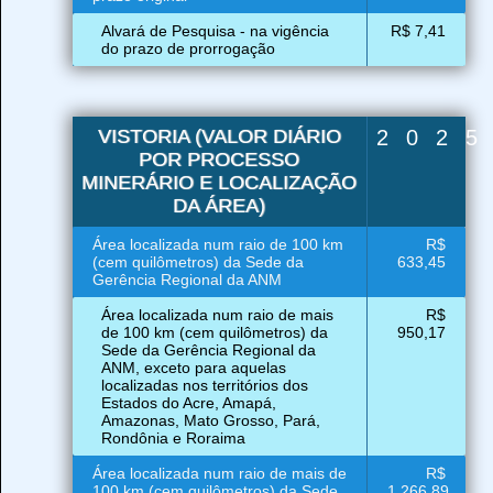
Alvará de Pesquisa - na vigência
R$ 7,41
do prazo de prorrogação
VISTORIA (VALOR DIÁRIO
202
POR PROCESSO
MINERÁRIO E LOCALIZAÇÃO
DA ÁREA)
Área localizada num raio de 100 km
R$
(cem quilômetros) da Sede da
633,45
Gerência Regional da ANM
Área localizada num raio de mais
R$
de 100 km (cem quilômetros) da
950,17
Sede da Gerência Regional da
ANM, exceto para aquelas
localizadas nos territórios dos
Estados do Acre, Amapá,
Amazonas, Mato Grosso, Pará,
Rondônia e Roraima
Área localizada num raio de mais de
R$
100 km (cem quilômetros) da Sede
1.266,89