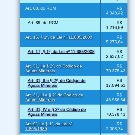
Art. 68, do RCM
R$
4.948,42
Art. 69, do RCM
R$
1.216,59
Art. 15, § 1º, da Lei nº 11.685/2008
R$
5.275,64
Art. 17, § 1º, da Lei nº 11.685/2008
R$
2.637,82
Art. 31, I e § 2º, do Código de
R$
Águas Minerais
70.378,43
Art. 31, II e § 2º, do Código de
R$
Águas Minerais
17.594,61
Art. 31, III e § 2º do Código de
R$
Águas Minerais
43.986,54
Art. 31, IV e § 2º do Código de
R$
Águas Minerais
70.378,43
Art. 9º, I e § 1º, da Lei nº
R$
7.805/1989
2.003,74