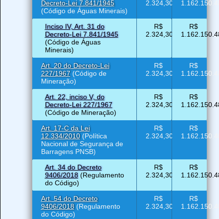
Decreto-Lei 7.841/1945
2.324,30
1.162.150.4
(Código de Águas Minerais)
Inciso IV, Art. 31 do
R$
R$
Decreto-Lei 7.841/1945
2.324,30
1.162.150.4
(Código de Águas
Minerais)
Art. 20 do Decreto-Lei
R$
R$
227/1967
(Código de
2.324,30
1.162.150.4
Mineração)
Art. 22, inciso V, do
R$
R$
Decreto-Lei 227/1967
2.324,30
1.162.150.4
(Código de Mineração)
Art. 17-C da Lei
R$
R$
12.334/2010
(Política
2.324,30
1.162.150.4
Nacional de Segurança de
Barragens PNSB)
Art. 34 do Decreto
R$
R$
9406/2018
(Regulamento
2.324,30
1.162.150.4
do Código)
Art. 54 do Decreto
R$
R$
9406/2018
(Regulamento
2.324,30
1.162.150.4
do Código)