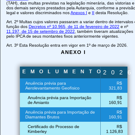
(TAH), das multas previstas na legislação minerária, das vistorias e
dos demais serviços prestados pela Autarquia, conforme a previsã
legal e valores discriminados nos
Anexos I
e
II
desta Resolução.
Art. 2º Multas cujos valores passaram a variar dentro de intervalos
função dos
Decretos nº 10.965, de 11 de fevereiro de 2022
e nº
11.197, de 15 de setembro de 2022
, também tiveram atualizações
pelo IPCA de seus montantes fixos anteriormente vigentes.
Art. 3º Esta Resolução entra em vigor em 1º de março de 2026.
ANEXO I
EMOLUMENTOS
202
Anuência prévia para
R$
Aerolevantamento Geofísico
321,83
Anuência prévia para Importação
R$
de Amianto
160,91
Anuência prévia para Importação de
R$
Diamantes Brutos
160,91
Certificado do Processo de
R$
Kimberley
1.126,83