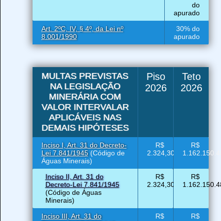
do
apurado
Art. 2ºC, IV, § 4º, da Lei nº
30% do
8.001/1990
apurado
MULTAS PREVISTAS
Piso
Teto
NA LEGISLAÇÃO
2026
2026
MINERÁRIA COM
VALOR INTERVALAR
APLICÁVEIS NAS
DEMAIS HIPÓTESES
Inciso I, Art. 31 do Decreto-
R$
R$
Lei 7.841/1945
(Código de
2.324,30
1.162.150.4
Águas Minerais)
Inciso II, Art. 31 do
R$
R$
Decreto-Lei 7.841/1945
2.324,30
1.162.150.4
(Código de Águas
Minerais)
Inciso III, Art. 31 do
R$
R$