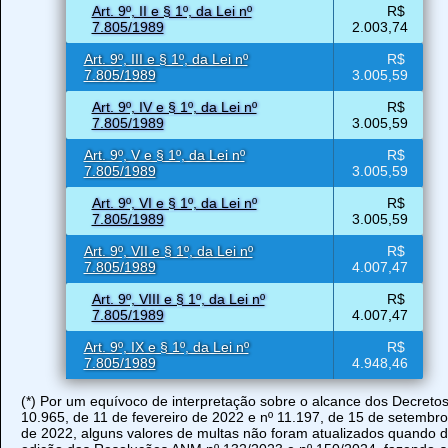
Art. 9º, II e § 1º, da Lei nº
R$
7.805/1989
2.003,74
Art. 9º, III e § 1º, da Lei nº
R$
7.805/1989
3.005,59
Art. 9º, IV e § 1º, da Lei nº
R$
7.805/1989
3.005,59
Art. 9º, V e § 1º, da Lei nº
R$
7.805/1989
3.005,59
Art. 9º, VI e § 1º, da Lei nº
R$
7.805/1989
3.005,59
Art. 9º, VII e § 1º, da Lei nº
R$
7.805/1989
4.007,47
Art. 9º, VIII e § 1º, da Lei nº
R$
7.805/1989
4.007,47
Art. 9º, IX e § 1º, da Lei nº
R$
7.805/1989
4.948,46
(*) Por um equívoco de interpretação sobre o alcance dos Decretos
10.965, de 11 de fevereiro de 2022 e nº 11.197, de 15 de setembro
de 2022, alguns valores de multas não foram atualizados quando 