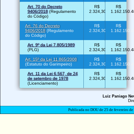
Art. 70 do Decreto
R$
R$
9406/2018
(Regulamento
2.324,30
1.162.150.4
do Código)
Art. 76 do Decreto
R$
R$
9406/2018
(Regulamento
2.324,30
1.162.150.4
do Código)
Art. 9º da Lei 7.805/1989
R$
R$
(PLG)
2.324,30
1.162.150.4
Art. 15º da Lei 11.865/2008
R$
R$
(Estatuto do Garimpeiro)
2.324,30
1.162.150.4
Art. 11 da Lei 6.567, de 24
R$
R$
de setembro de 1978
2.324,30
1.162.150.4
(Licenciamento)
Luiz Paniago Ne
Dir
Publicada no DOU de 25 de fevereiro de