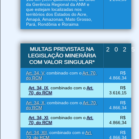
da Gerência Regional da ANM e
que estejam localizadas nos
territórios dos Estados do Acre,
Amapá, Amazonas, Mato Grosso,
Pará, Rondônia e Roraima
MULTAS PREVISTAS NA
202
LEGISLAÇÃO MINERÁRIA
COM VALOR SINGULAR*
Art. 34, V
, combinado com o
Art. 70,
R$
do RCM
4.866,34
Art. 34, IX
, combinado com o
Art.
R$
70, do RCM
3.616,15
Art. 34, X
, combinado com o
Art. 70,
R$
do RCM
4.866,34
Art. 34, XI
, combinado com o
Art.
R$
70, do RCM
4.866,34
Art. 34, XII
, combinado com o
Art.
R$
70, do RCM
4.866,34