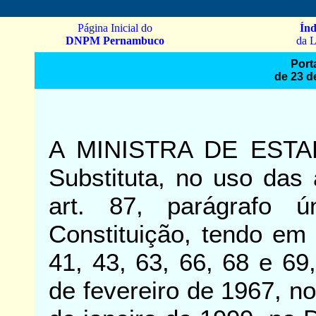
Página Inicial do
Índ
DNPM Pernambuco
da L
Port
de 23 d
A MINISTRA DE ESTA
Substituta, no uso das 
art. 87, parágrafo ú
Constituição, tendo em 
41, 43, 63, 66, 68 e 69
de fevereiro de 1967, no