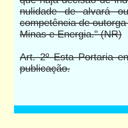
nulidade de alvará o
competência de outorga 
Minas e Energia." (NR)
Art. 2º Esta Portaria 
publicação.