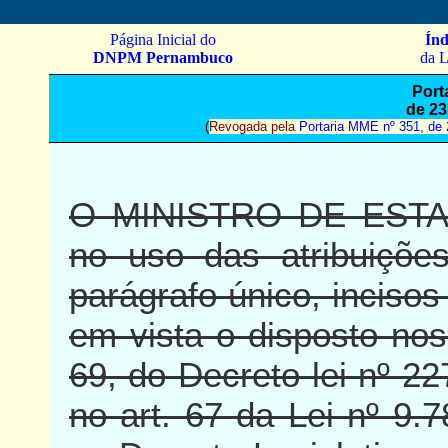
Página Inicial do
Índ
DNPM Pernambuco
da L
Port
de 23
(
Revogada pela
Portaria MME nº 351, de
O MINISTRO DE ESTA
no uso das atribuições
parágrafo único, incisos 
em vista o disposto nos 
69, do Decreto-lei nº 22
no art. 67 da Lei nº 9.