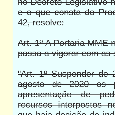
no Decreto Legislativo 
e o que consta do Pro
42, resolve:
Art. 1º A Portaria MME n
passa a vigorar com as 
"Art. 1º Suspender de 
agosto de 2020 os p
apresentação de ped
recursos interpostos 
que haja decisão de in