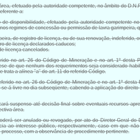
a, efetuado pela autoridade competente, no âmbito do D.N.P.M.
eferente a:
 de disponibilidade, efetuado pela autoridade competente n
, nos regimes de concessão ou permissão de lavra garimpeira, qu
eira, de registro de licença, ou de sua renovação, indeferido, 
tro de licença declarados caducos;
 de licença cancelados.
erido no
art. 26 do Código de Mineração
e no art. 1º desta 
tese de que nenhum dos requerimentos seja considerado habilit
e trata a
alínea "a" do art. 11 do referido Código
.
eferido no
art. 26 do Código de Mineração
e no
art. 1º
desta P
r-se-á livre no dia subseqüente, cabendo a aplicação do direito
ará suspenso até decisão final sobre eventuais recursos apr
ectiva área.
derá ser anulado ou revogado, por ato do Diretor-Geral do
cia ao interesse público, respectivamente, caso em que não
o processo, com a observância de procedimento pertinente.