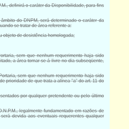
, definirá o caráter da Disponibilidade, para fins
o âmbito do DNPM, será determinado o caráter da
ando se tratar de área referente a:
ou objeto de desistência homologada;
Portaria, sem que nenhum requerimento haja sido
ado, a área tornar-se-á livre no dia subseqüente,
ortaria, sem que nenhum requerimento haja sido
 de prioridade de que trata a
alínea "a" do art. 11 do
esentados por qualquer pretendente ou pelo último
 D.N.P.M., legalmente fundamentado em razões de
 será devida aos eventuais requerentes qualquer