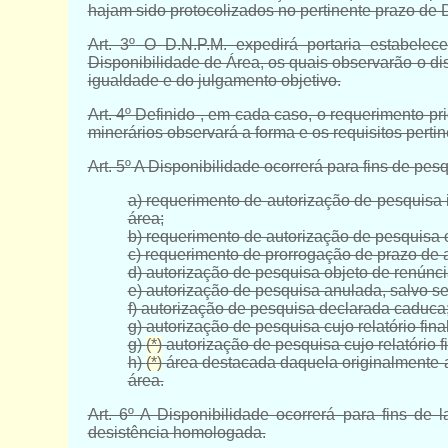
hajam sido protocolizados no pertinente prazo de 
Art. 3º
O D.N.P.M. expedirá portaria estabelecen
Disponibilidade de Área, os quais observarão o d
igualdade e do julgamento objetivo.
Art. 4º
Definido , em cada caso, o requerimento prio
minerários observará a forma e os requisitos pertin
Art. 5º
A Disponibilidade ocorrerá para fins de pesq
a) requerimento de autorização de pesquisa 
área;
b) requerimento de autorização de pesquisa 
c) requerimento de prorrogação de prazo de a
d) autorização de pesquisa objeto de renún
e) autorização de pesquisa anulada, salvo se 
f) autorização de pesquisa declarada caduca
g) autorização de pesquisa cujo relatório fi
g)
(*)
autorização de pesquisa cujo relatório f
h)
(*)
área destacada daquela originalmente a
área.
Art. 6º
A Disponibilidade ocorrerá para fins de 
desistência homologada.