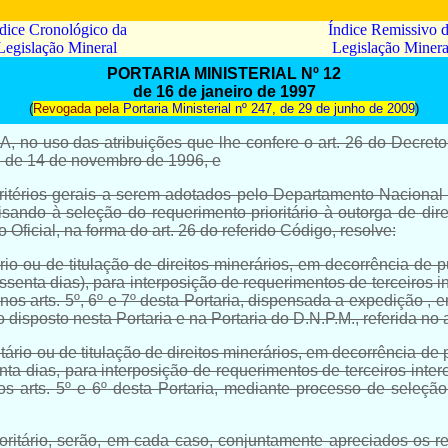
dice Cronológico da
Índice Remissivo 
Legislação Mineral
Legislação Minera
PORTARIA MINISTERIAL Nº 12
de 16 de janeiro de 1997
(
Revogada pela
Portaria Ministerial nº 247, de 29 de junho de 2009
)
 uso das atribuições que lhe confere o
art. 26 do Decreto
4, de 14 de novembro de 1996, e
itérios gerais a serem adotados pelo Departamento Nacional 
sando à seleção do requerimento prioritário à outorga de dire
 Oficial, na forma do
art. 26 do referido Código
, resolve:
io ou de titulação de direitos minerários, em decorrência de p
senta dias), para interposição de requerimentos de terceiros i
nos arts. 5º, 6º e 7º desta Portaria, dispensada a expedição , 
disposto nesta Portaria e na Portaria do D.N.P.M., referida no ar
ário ou de titulação de direitos minerários, em decorrência de 
ta dias, para interposição de requerimentos de terceiros inter
os arts.
5º
e
6º
desta Portaria, mediante processo de seleção,
oritário, serão, em cada caso, conjuntamente apreciados os 