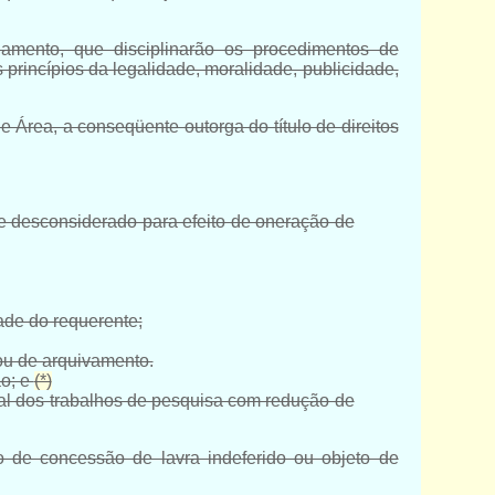
lgamento, que disciplinarão os procedimentos de
 princípios da legalidade, moralidade, publicidade,
e Área, a conseqüente outorga do título de direitos
te desconsiderado para efeito de oneração de
dade do requerente;
 ou de arquivamento.
ão; e
(*)
nal dos trabalhos de pesquisa com redução de
o de concessão de lavra indeferido ou objeto de