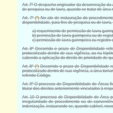
Art. 7º
O despacho originador da desoneração da áre
de pesquisa ou de lavra, quando se tratar de área r
Art. 7º
(*)
No ato de instauração do procedimento
disponibilidade, para fins de pesquisa ou de lavra
a) requerimento de permissão de lavra garimp
b) permissão de lavra garimpeira ou de regis
c) permissão de lavra garimpeira ou registro
Art. 8º
Decorrido o prazo de Disponibilidade ref
protocolizado dentro de sua vigência, ou na hipó
cabendo a aplicação do direito de prioridade de qu
Art. 8º
(*)
Decorrido o prazo de Disponibilidade r
protocolizado dentro de sua vigência, a área torna
referido Código
.
Art. 9º
O processo de Disponibilidade de Áreas fic
titular dos direitos anteriormente vinculados à resp
Art. 10
O processo de Disponibilidade de Área po
irregularidade de procedimento ou de conveniên
indenização, instaurando-se, quando cabível, nov