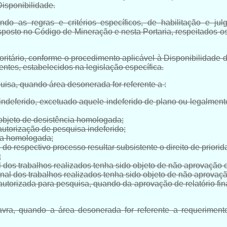
Disponibilidade.
do as regras e critérios específicos, de habilitação e ju
isposto no
Código de Mineração
e nesta Portaria, respeitados os
ritário, conforme o procedimento aplicável à Disponibilidade d
entes, estabelecidos na legislação específica.
uisa, quando área desonerada for referente a :
indeferido, excetuado aquele indeferido de plano ou legalmen
objeto de desistência homologada;
utorização de pesquisa indeferido;
cia homologada;
do respectivo processo resultar subsistente o direito de priori
;
nal dos trabalhos realizados tenha sido objeto de não aprovação
inal dos trabalhos realizados tenha sido objeto de não aprovaç
utorizada para pesquisa, quando da aprovação de relatório fi
lavra, quando a área desonerada for referente a requeriment