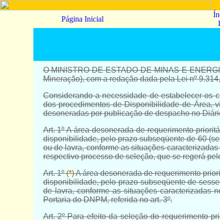
Ín
Página Inicial
O MINISTRO DE ESTADO DE MINAS E ENERGIA, no
Mineração
), com a redação dada pela Lei nº 9.31
Considerando a necessidade de estabelecer os cr
dos procedimentos de Disponibilidade de Área, vi
desoneradas por publicação de despacho no Diário
Art. 1º
A área desonerada de requerimento prioritár
disponibilidade, pelo prazo subseqüente de 60 (ses
ou de lavra, conforme as situações caracterizadas 
respectivo processo de seleção, que se regerá pelo 
Art. 1º
(*)
A área desonerada de requerimento priorit
disponibilidade, pelo prazo subseqüente de sessen
de lavra, conforme as situações caracterizadas n
Portaria do DNPM, referida no art.
3º
.
Art. 2º
Para efeito da seleção do requerimento pri