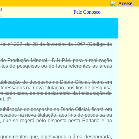
da
Fale Conosco
l
-lei nº 227, de 28 de fevereiro de 1967
(
Código de
de Produção Mineral - D.N.P.M. para a realização
itos de pesquisas ou de lavra referentes às áreas
ublicação de despacho no Diário Oficial, ficará em
nteressados na nova titulação, aos fins de pesquisa
em cada caso, de ato declaratório da instauração do
t. 3º.
publicação de despacho no Diário Oficial, ficará em
essados na nova titulação, aos fins de pesquisa ou
 que se regerá pelo disposto nesta Portaria e na
requerimentos que, objetivando a área desonerada,