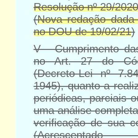
Resolução nº 29/20
(
Nova redação dada
no DOU de 19/02/21
)
V - Cumprimento das
no
Art. 27 do Có
(Decreto-Lei nº 7.
1945)
, quanto a real
periódicas, parciais 
uma análise completa
verificação de sua c
(
Acrescentad