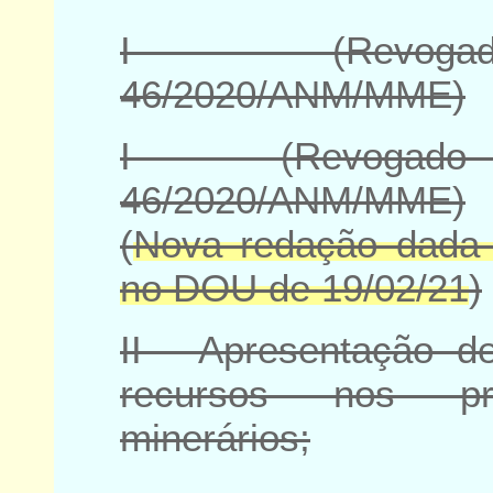
I - (Revogad
46/2020/ANM/MME)
I - (Revogado
46/2020/ANM/MME)
(
Nova redação dada
no DOU de 19/02/21
)
II - Apresentação d
recursos nos pro
minerários;