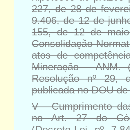
227, de 28 de fevere
9.406, de 12 de junh
155, de 12 de mai
Consolidação Norma
atos de competênci
Mineração - ANM. 
Resolução nº 29, 
publicada no DOU de 
V - Cumprimento das
no
Art. 27 do Có
(Decreto-Lei nº 7.