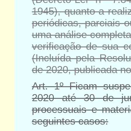
1945)
, quanto a real
periódicas, parciais 
uma análise completa
verificação de sua c
(Incluída pela
Resolu
de 2020
, publicada n
Art. 1º Ficam susp
2020 até 30 de ju
processuais e materi
seguintes casos: