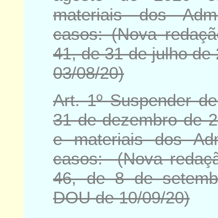
materiais dos Admi
casos: (Nova redaç
41, de 31 de julho de
03/08/20)
Art. 1º Suspender d
31 de dezembro de 2
e materiais dos Adm
casos: (
Nova redaç
46, de 8 de setemb
DOU de 10/09/20)