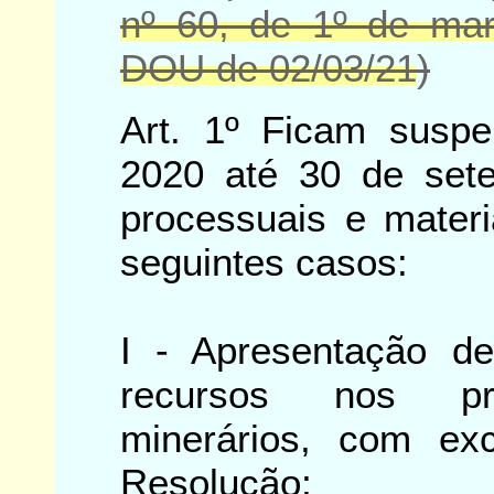
nº 60, de 1º de ma
DOU de 02/03/21
)
Art. 1º Ficam susp
2020 até 30 de set
processuais e materi
seguintes casos:
I - Apresentação d
recursos nos pro
minerários, com ex
Resolução;