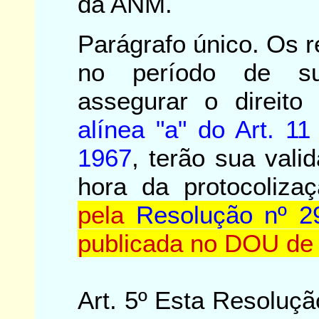
da ANM.
Parágrafo único. Os 
no período de su
assegurar o direito 
alínea "a" do Art. 1
1967
, terão sua vali
hora da protocoliza
pela
Resolução nº 2
publicada no DOU de
Art. 5º Esta Resoluçã