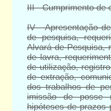
III - Cumprimento de 
IV - Apresentação de 
de pesquisa, requer
Alvará de Pesquisa, 
de lavra, requerimen
de utilização, registr
de extração, comunic
dos trabalhos de pe
imissão de posse 
hipóteses de prazos 