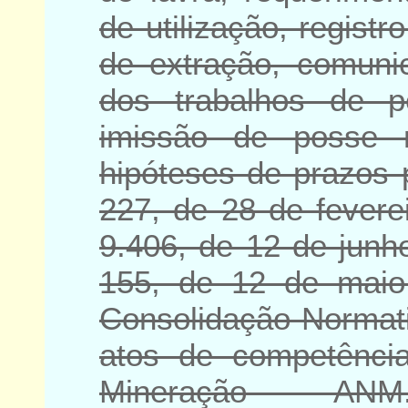
de utilização, registr
de extração, comunic
dos trabalhos de p
imissão de posse 
hipóteses de prazos 
227, de 28 de fevere
9.406, de 12 de junh
155, de 12 de mai
Consolidação Norma
atos de competênci
Mineração - ANM