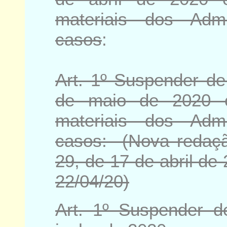
materiais dos Admi
casos
:
Art. 1º Suspender de
de maio de 2020 o
materiais dos Admi
casos: (Nova redaç
29, de 17 de abril de
22/04/20)
Art. 1º Suspender 