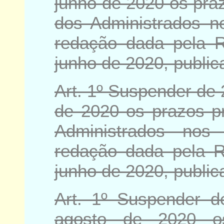
junho de 2020 os pra
dos Administrados n
redação dada pela
R
junho de 2020
, publi
Art. 1º Suspender de 
de 2020 os prazos pr
Administrados nos
redação dada pela
R
junho de 2020
, publi
Art. 1º Suspender 
agosto de 2020 o