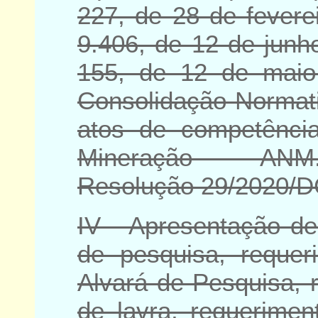
227, de 28 de fevere
9.406, de 12 de junh
155, de 12 de mai
Consolidação Norma
atos de competênci
Mineração - ANM
Resolução 29/2020
IV - Apresentação de 
de pesquisa, requer
Alvará de Pesquisa, 
de lavra, requerimen