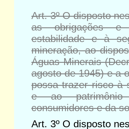
Art. 3º O disposto ne
as obrigações e 
estabilidade e à s
mineração, ao dispos
Águas Minerais (Decr
agosto de 1945) e a 
possa trazer risco à
e ao patrimônio 
consumidores e da so
Art. 3º O disposto ne