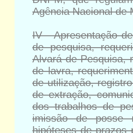
Agência Nacional de 
IV - Apresentação de 
de pesquisa, requer
Alvará de Pesquisa, 
de lavra, requerimen
de utilização, registr
de extração, comunic
dos trabalhos de pe
imissão de posse 
hipóteses de prazos 