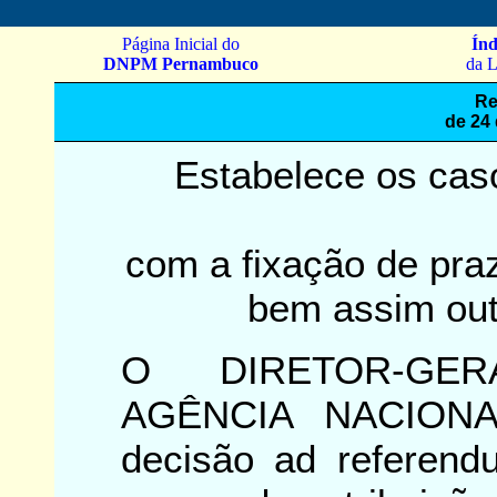
Página Inicial do
Índ
DNPM Pernambuco
da L
Re
de 24
Estabelece os cas
com a fixação de praz
bem assim out
O DIRETOR-GE
AGÊNCIA NACION
decisão ad referendu