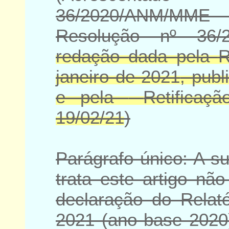
36/2020/ANM/MM
Resolução nº 36
redação dada pela
R
janeiro de 2021
, pub
e pela
Retificaçã
19/02/21
)
Parágrafo único: A s
trata este artigo nã
declaração do Relat
2021 (ano base 2020)