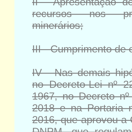
II - Apresentação d
recursos nos pro
minerários;
III - Cumprimento de 
IV - Nas demais hipó
no Decreto-Lei nº 2
1967, no Decreto nº
2018 e na Portaria 
2016, que aprovou a 
DNPM, que regulam