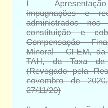
I -
Apresentaçã
impugnações e rec
administrados nos
constituição e co
Compensação Fina
Mineral - CFEM, da 
TAH, da Taxa da 
(
Revogado pela
Res
novembro de 2020
27/11/20)