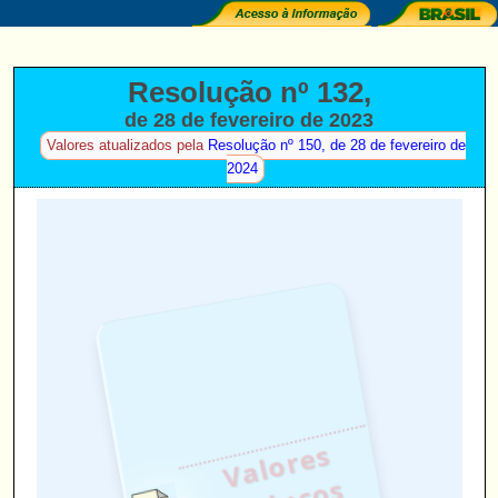
Resolução nº 132,
de 28 de fevereiro de 2023
(
Valores atualizados pela
Resolução nº 150, de 28 de fevereiro de
)
2024
V
al
o
r
e
s
C
a
d
u
c
o