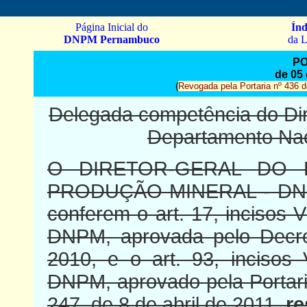
Página Inicial do
Índ
DNPM Pernambuco
da L
PO
de 05
(
Revogada pela Portaria nº 436 
Delegada competência do Dir
Departamento Nac
O DIRETOR-GERAL DO 
PRODUÇÃO MINERAL - DNPM,
conferem o art. 17, incisos V
DNPM, aprovada pelo Decret
2010, e o art. 93, incisos
DNPM, aprovado pela Portari
247, de 8 de abril de 2011,
re