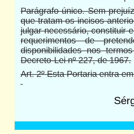
Parágrafo único. Sem prejuí
que tratam os incisos anteri
julgar necessário, constituir
requerimentos de prete
disponibilidades nos termo
Decreto-Lei nº 227, de 1967
.
Art. 2º Esta Portaria entra e
Sér