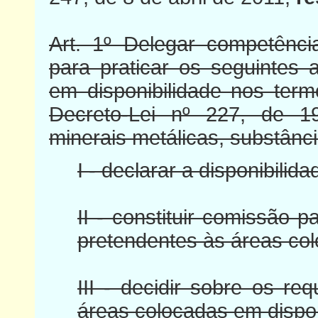
Art. 1º Delegar competênc
para praticar os seguintes 
em disponibilidade nos ter
Decreto-Lei nº 227, de 1
minerais metálicas, substânci
I - declarar a disponibili
II - constituir comissão 
pretendentes às áreas col
III - decidir sobre os r
áreas colocadas em dispon