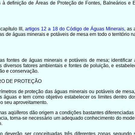
s à definição de Áreas de Proteção de Fontes, Balneários e 
apítulo III,
artigos 12 a 18 do Código de Águas Minerais
, as
ias de águas minerais e potáveis de mesa em todo o território 
s fontes de águas minerais e potáveis de mesa; identificar 
s diversos fatores ambientais e fontes de poluição, e estabel
ção e conservação.
TRO DE PROTEÇÃO
rímetros de proteção das águas minerais ou potáveis de mesa
s águas e tem como objetivo estabelecer os limites dentro d
o seu aproveitamento.
mas aqüíferos dão origem a condições bastantes diferenciadas 
ia, torna-se necessário um adequado conhecimento do modelo 
o.
o deverão ser conceituadas três diferentes zonas segundo su