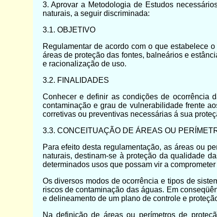
3. Aprovar a Metodologia de Estudos necessário
naturais, a seguir discriminada:
3.1. OBJETIVO
Regulamentar de acordo com o que estabelece o c
áreas de proteção das fontes, balneários e estânc
e racionalização de uso.
3.2. FINALIDADES
Conhecer e definir as condições de ocorrência da
contaminação e grau de vulnerabilidade frente ao
corretivas ou preventivas necessárias á sua prote
3.3. CONCEITUAÇÃO DE ÁREAS OU PERÍME
Para efeito desta regulamentação, as áreas ou pe
naturais, destinam-se à proteção da qualidade da
determinados usos que possam vir a comprometer 
Os diversos modos de ocorrência e tipos de siste
riscos de contaminação das águas. Em conseqüênc
e delineamento de um plano de controle e proteçã
Na definição de áreas ou perímetros de proteçã