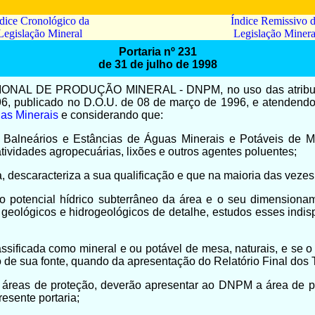
dice Cronológico da
Índice Remissivo 
Legislação Mineral
Legislação Minera
Portaria nº 231
de 31 de julho de 1998
DE PRODUÇÃO MINERAL - DNPM, no uso das atribuições q
96, publicado no D.O.U. de 08 de março de 1996, e atendend
as Minerais
e considerando que:
Balneários e Estâncias de Águas Minerais e Potáveis de Mes
 atividades agropecuárias, lixões e outros agentes poluentes;
descaracteriza a sua qualificação e que na maioria das vezes o
o potencial hídrico subterrâneo da área e o seu dimensiona
geológicos e hidrogeológicos de detalhe, estudos esses indis
assificada como mineral e ou potável de mesa, naturais, e se o
 de sua fonte, quando da apresentação do Relatório Final dos
áreas de proteção, deverão apresentar ao DNPM a área de pr
esente portaria;