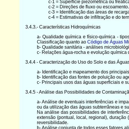
c-1 = Superfície piezométrica ou freátic
c-2 = Direções de fluxo ou escoamento.
c-3 = Identificação das áreas de recarg
c-4 = Estimativas de infiltração e do t
3.4.3.- Características Hidroquímicas
a- Qualidade química e físico-química - tip
Classificação quanto ao
Código de Águas Mi
b- Qualidade sanitária - análises microbiológ
c- Relações água-rocha e evolução química d
3.4.4 - Caracterização do Uso do Solo e das Águas 
a- Identificação e mapeamento dos principais 
b- Identificação das fontes de poluição ou ag
c- Principais usos das águas superficiais e su
3.4.5 - Análise das Possibilidades de Contaminaçã
a- Análise de eventuais interferências e im
ou da utilização das águas subterrâneas e sup
Na análise das possibilidades de interferên
extensão (pontual, local, regional), duração
reversibilidade.
b- Análise conjunta de todos esses fatores a