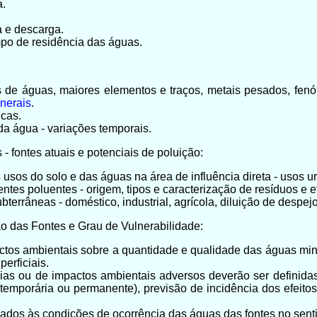
a.
a e descarga.
empo de residência das águas.
os de águas, maiores elementos e traços, metais pesados, fenói
nerais
.
icas.
a água - variações temporais.
- fontes atuais e potenciais de poluição:
usos do solo e das águas na área de influência direta - usos urb
entes poluentes - origem, tipos e caracterização de resíduos e ef
bterrâneas - doméstico, industrial, agrícola, diluição de despejo
o das Fontes e Grau de Vulnerabilidade:
pactos ambientais sobre a quantidade e qualidade das águas mi
erficiais.
cias ou de impactos ambientais adversos deverão ser definida
 (temporária ou permanente), previsão de incidência dos efeito
liados às condições de ocorrência das águas das fontes no senti