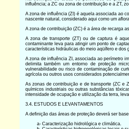
influência; a ZC ou zona de contribuição e a ZT, zo
A zona de influência (ZI) é aquela associada ao
nascente natural, considerado aqui como um aflora
A zona de contribuição (ZC) é a área de recarga a
A zona de transporte (ZT) ou de captura é aqu
contaminante leva para atingir um ponto de capta
características hidráulicas do meio aqüífero e dos 
A zona de influência ZI, associada ao perímetro i
delimita também um entorno de proteção micro
vulnerabilidade ou risco de contaminação de curt
agrícola ou outros usos considerados potencialmen
As zonas de contribuição e de transporte (ZC e 
químicos industriais ou outras substâncias tóxi
intensidade de ocupação e utilização da terra, le
3.4. ESTUDOS E LEVANTAMENTOS
A definição das áreas de proteção deverá ser bas
a- Caracterização hidrológica e climática.
b- Características hidrogeológicas locais e s