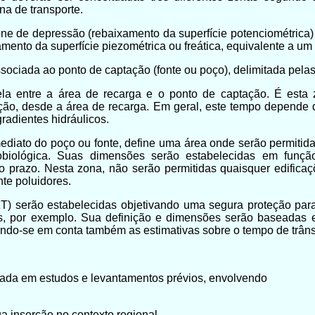
na de transporte.
 cone de depressão (rebaixamento da superfície potenciométri
mento da superfície piezométrica ou freática, equivalente a um
ssociada ao ponto de captação (fonte ou poço), delimitada pelas
ela entre a área de recarga e o ponto de captação. É esta
ção, desde a área de recarga. Em geral, este tempo depende d
gradientes hidráulicos.
mediato do poço ou fonte, define uma área onde serão permitid
biológica. Suas dimensões serão estabelecidas em função 
o prazo. Nesta zona, não serão permitidas quaisquer edificaç
te poluidores.
ZT) serão estabelecidas objetivando uma segura proteção par
cas, por exemplo. Sua definição e dimensões serão baseadas e
vando-se em conta também as estimativas sobre o tempo de trâns
eada em estudos e levantamentos prévios, envolvendo
ua inserção no contexto regional.