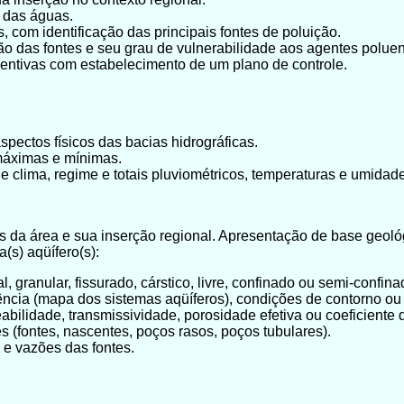
s das águas.
, com identificação das principais fontes de poluição.
ão das fontes e seu grau de vulnerabilidade aos agentes poluen
eventivas com estabelecimento de um plano de controle.
spectos físicos das bacias hidrográficas.
máximas e mínimas.
 de clima, regime e totais pluviométricos, temperaturas e umidade
ais da área e sua inserção regional. Apresentação de base geológ
a(s) aqüífero(s):
l, granular, fissurado, cárstico, livre, confinado ou semi-confina
rência (mapa dos sistemas aqüíferos), condições de contorno ou 
eabilidade, transmissividade, porosidade efetiva ou coeficient
 (fontes, nascentes, poços rasos, poços tubulares).
 e vazões das fontes.