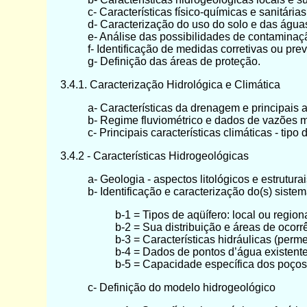
c- Características físico-químicas e sanitária
d- Caracterização do uso do solo e das águas
e- Análise das possibilidades de contaminaç
f- Identificação de medidas corretivas ou pr
g- Definição das áreas de proteção.
3.4.1. Caracterização Hidrológica e Climática
a- Características da drenagem e principais a
b- Regime fluviométrico e dados de vazões 
c- Principais características climáticas - tipo
3.4.2 - Características Hidrogeológicas
a- Geologia - aspectos litológicos e estrutur
b- Identificação e caracterização do(s) sistem
b-1 = Tipos de aqüífero: local ou regiona
b-2 = Sua distribuição e áreas de ocor
b-3 = Características hidráulicas (perm
b-4 = Dados de pontos d’água existentes
b-5 = Capacidade específica dos poços
c- Definição do modelo hidrogeológico